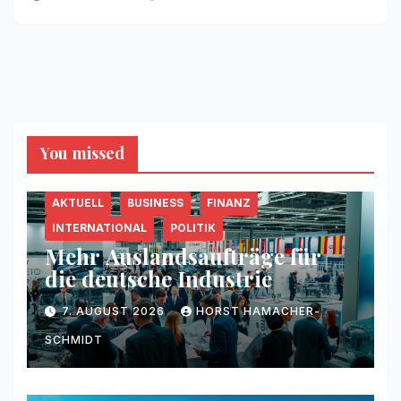
You missed
AKTUELL
BUSINESS
FINANZ
INTERNATIONAL
POLITIK
Mehr Auslandsaufträge für
die deutsche Industrie
7. AUGUST 2026
HORST HAMACHER-
SCHMIDT