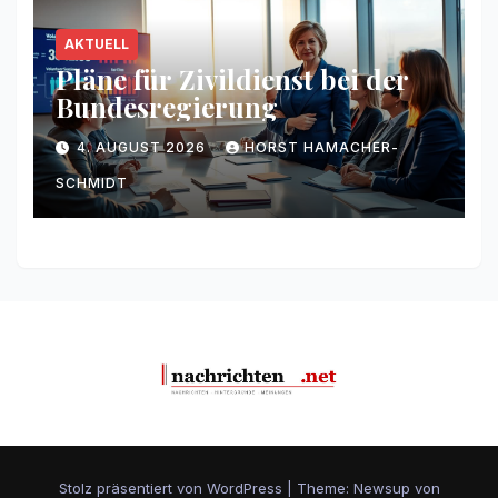
AKTUELL
Pläne für Zivildienst bei der
Bundesregierung
4. AUGUST 2026
HORST HAMACHER-
SCHMIDT
Stolz präsentiert von WordPress
|
Theme: Newsup von