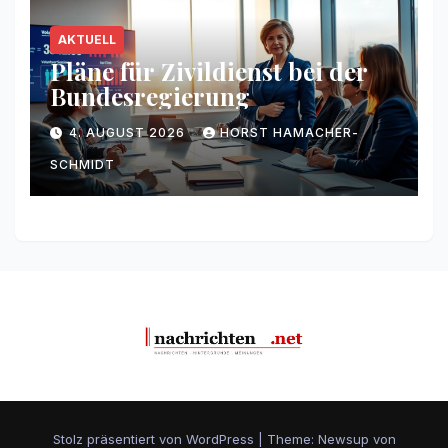
AKTUELL
Pläne für Zivildienst bei der
Bundesregierung
4. AUGUST 2026
HORST HAMACHER-
SCHMIDT
Stolz präsentiert von WordPress
|
Theme: Newsup von