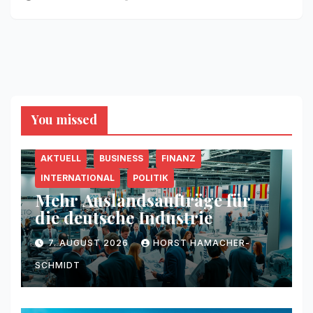
You missed
AKTUELL
BUSINESS
FINANZ
INTERNATIONAL
POLITIK
Mehr Auslandsaufträge für
die deutsche Industrie
7. AUGUST 2026
HORST HAMACHER-
SCHMIDT