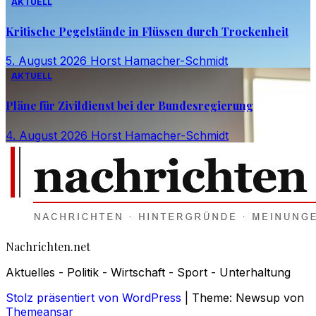
AKTUELL
Kritische Pegelstände in Flüssen durch Trockenheit
5. August 2026
Horst Hamacher-Schmidt
AKTUELL
Pläne für Zivildienst bei der Bundesregierung
4. August 2026
Horst Hamacher-Schmidt
Nachrichten.net
Aktuelles - Politik - Wirtschaft - Sport - Unterhaltung
Stolz präsentiert von WordPress
|
Theme: Newsup von
Themeansar