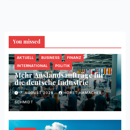
You missed
AKTUELL
BUSINESS
FINANZ
INTERNATIONAL
POLITIK
Mehr Auslandsaufträge für
die deutsche Industrie
7. AUGUST 2026
HORST HAMACHER-
SCHMIDT