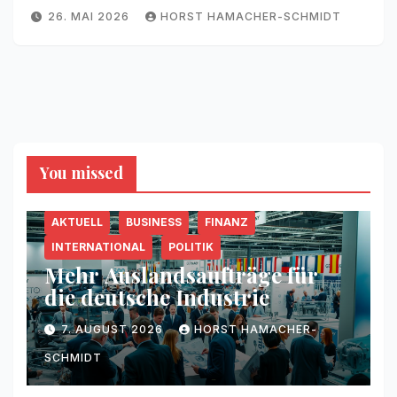
26. MAI 2026
HORST HAMACHER-SCHMIDT
You missed
AKTUELL
BUSINESS
FINANZ
INTERNATIONAL
POLITIK
Mehr Auslandsaufträge für
die deutsche Industrie
7. AUGUST 2026
HORST HAMACHER-
SCHMIDT