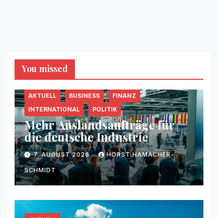
You missed
AKTUELL
BUSINESS
FINANZ
INTERNATIONAL
POLITIK
Mehr Auslandsaufträge für
die deutsche Industrie
7. AUGUST 2026
HORST HAMACHER-
SCHMIDT