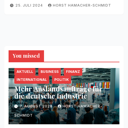
25. JULI 2024
HORST HAMACHER-SCHMIDT
You missed
AKTUELL
BUSINESS
FINANZ
INTERNATIONAL
POLITIK
Mehr Auslandsaufträge für
die deutsche Industrie
7. AUGUST 2026
HORST HAMACHER-
SCHMIDT