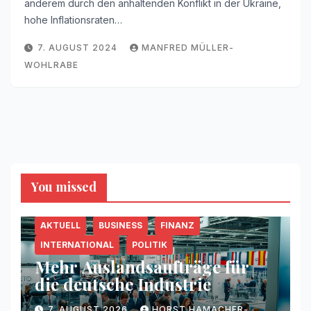
anderem durch den anhaltenden Konflikt in der Ukraine,
hohe Inflationsraten…
7. AUGUST 2024
MANFRED MÜLLER-
WOHLRABE
You missed
AKTUELL
BUSINESS
FINANZ
INTERNATIONAL
POLITIK
Mehr Auslandsaufträge für
die deutsche Industrie
7. AUGUST 2026
HORST HAMACHER-