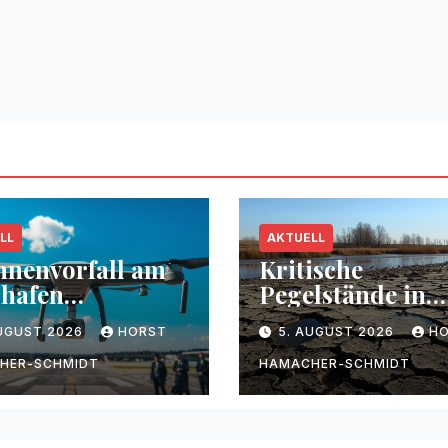
LL
AKTUELL
nenvorfall am
Kritische
hafen
Pegelstände in
zig/Halle
Flüssen durch
AUGUST 2026
HORST
5. AUGUST 2026
H
Trockenheit
HER-SCHMIDT
HAMACHER-SCHMIDT