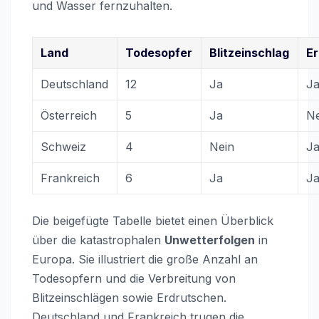
und Wasser fernzuhalten.
Land
Todesopfer
Blitzeinschlag
Er
Deutschland
12
Ja
J
Österreich
5
Ja
Ne
Schweiz
4
Nein
J
Frankreich
6
Ja
J
Die beigefügte Tabelle bietet einen Überblick
über die katastrophalen
Unwetterfolgen
in
Europa. Sie illustriert die große Anzahl an
Todesopfern und die Verbreitung von
Blitzeinschlägen sowie Erdrutschen.
Deutschland und Frankreich trugen die