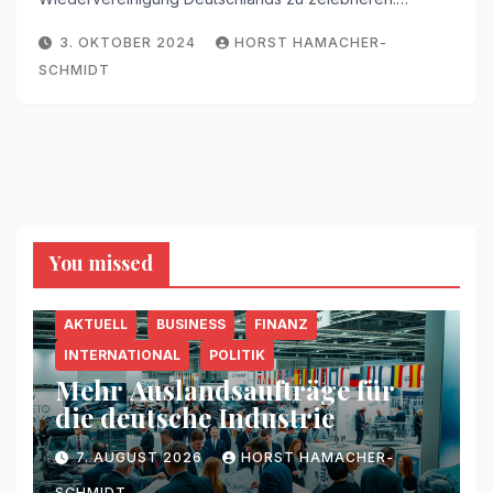
3. OKTOBER 2024
HORST HAMACHER-
SCHMIDT
You missed
AKTUELL
BUSINESS
FINANZ
INTERNATIONAL
POLITIK
Mehr Auslandsaufträge für
die deutsche Industrie
7. AUGUST 2026
HORST HAMACHER-
SCHMIDT